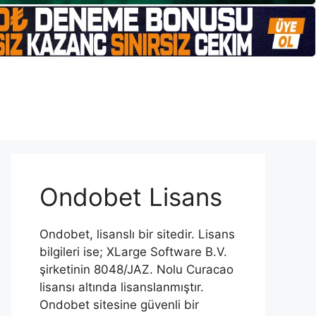
Ondobet Lisans
Ondobet, lisanslı bir sitedir. Lisans
bilgileri ise; XLarge Software B.V.
şirketinin 8048/JAZ. Nolu Curacao
lisansı altında lisanslanmıştır.
Ondobet sitesine güvenli bir