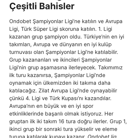
Çeşitli Bahisler
Ondobet Şampiyonlar Ligi’ne katılın ve Avrupa
Ligi, Türk Süper Ligi skoruna katılın. 1. Ligi
kazanan grup şampiyon oldu. Türkiye’nin en iyi
takımları, Avrupa ve dünyanın en iyi kulüp
turnuvası olan Şampiyonlar Ligi’ne katılabilir.
Grup kazananları ve ikincileri Şampiyonlar
Ligi’nin grup aşamasına ilerleyecek. Takımımız
ilk turu kazanırsa, Şampiyonlar Ligi’nde
oynamak için ülkemizden iki takıma daha
katılacağız. Zilat Avrupa Ligi’nde oynayabilir
çünkü 4. Ligi ve Türk Kupası’nı kazandılar.
Avrupa’nın en büyük ve en iyi spor
etkinliklerinde başarılı olmak istiyoruz. Her
gruptan ilk iki takım 16 tura doğru ilerler. Grup 1,
ikinci grup bir sonraki tura yükselir ve eleme
turuna katılarak kupayı kazanır.
Ondobet lig