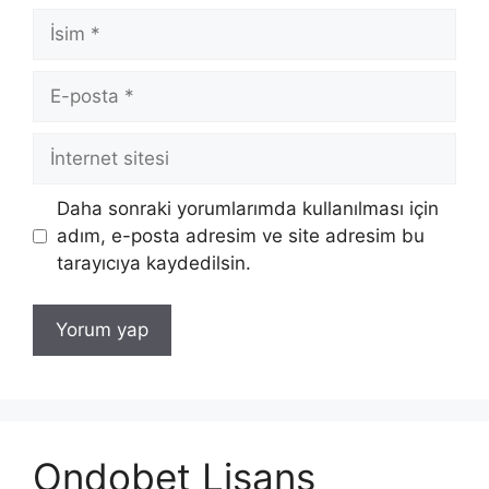
İsim
E-
posta
İnternet
sitesi
Daha sonraki yorumlarımda kullanılması için
adım, e-posta adresim ve site adresim bu
tarayıcıya kaydedilsin.
Ondobet Lisans