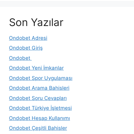
Son Yazılar
Ondobet Adresi
Ondobet Giriş
Ondobet
Ondobet Yeni İmkanlar
Ondobet Spor Uygulaması
Ondobet Arama Bahisleri
Ondobet Soru Cevapları
Ondobet Türkiye İşletmesi
Ondobet Hesap Kullanımı
Ondobet Çeşitli Bahisler