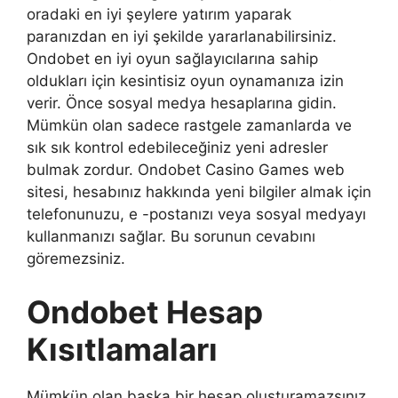
oradaki en iyi şeylere yatırım yaparak
paranızdan en iyi şekilde yararlanabilirsiniz.
Ondobet en iyi oyun sağlayıcılarına sahip
oldukları için kesintisiz oyun oynamanıza izin
verir. Önce sosyal medya hesaplarına gidin.
Mümkün olan sadece rastgele zamanlarda ve
sık sık kontrol edebileceğiniz yeni adresler
bulmak zordur. Ondobet Casino Games web
sitesi, hesabınız hakkında yeni bilgiler almak için
telefonunuzu, e -postanızı veya sosyal medyayı
kullanmanızı sağlar. Bu sorunun cevabını
göremezsiniz.
Ondobet Hesap
Kısıtlamaları
Mümkün olan başka bir hesap oluşturamazsınız