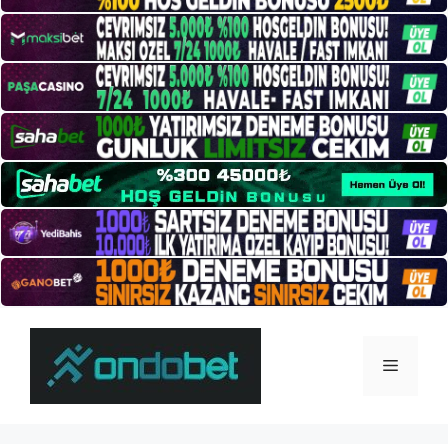
İçeriğe
atla
Menü