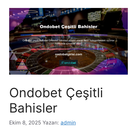
Ondobet Çeşitli
Bahisler
Ekim 8, 2025
Yazarı:
admin