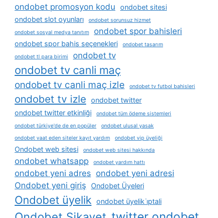
ondobet promosyon kodu
ondobet sitesi
ondobet slot oyunları
ondobet sorunsuz hizmet
ondobet spor bahisleri
ondobet sosyal medya tanıtım
ondobet spor bahis seçenekleri
ondobet tasarım
ondobet tv
ondobet tl para birimi
ondobet tv canli maç
ondobet tv canli maç izle
ondobet tv futbol bahisleri
ondobet tv izle
ondobet twitter
ondobet twitter etkinliği
ondobet tüm ödeme sistemleri
ondobet türkiye'de de en popüler
ondobet ulusal yasak
ondobet vaat eden siteler kayıt yardım
ondobet vip üyeliği
Ondobet web sitesi
ondobet web sitesi hakkında
ondobet whatsapp
ondobet yardım hattı
ondobet yeni adres
ondobet yeni adresi
Ondobet yeni giriş
Ondobet Üyeleri
Ondobet üyelik
ondobet üyelik i̇ptali
twitter ondobet
Ondobet Şikayet