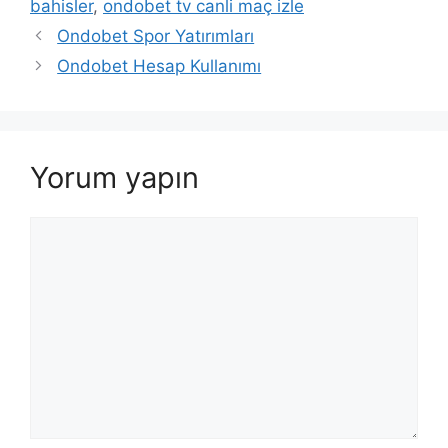
bahisler
,
ondobet tv canli maç izle
Ondobet Spor Yatırımları
Ondobet Hesap Kullanımı
Yorum yapın
Yorum