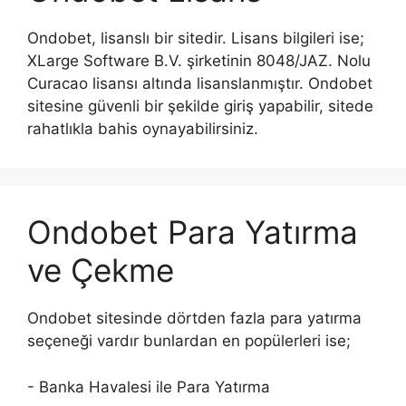
Ondobet, lisanslı bir sitedir. Lisans bilgileri ise;
XLarge Software B.V. şirketinin 8048/JAZ. Nolu
Curacao lisansı altında lisanslanmıştır. Ondobet
sitesine güvenli bir şekilde giriş yapabilir, sitede
rahatlıkla bahis oynayabilirsiniz.
Ondobet Para Yatırma
ve Çekme
Ondobet sitesinde dörtden fazla para yatırma
seçeneği vardır bunlardan en popülerleri ise;
- Banka Havalesi ile Para Yatırma