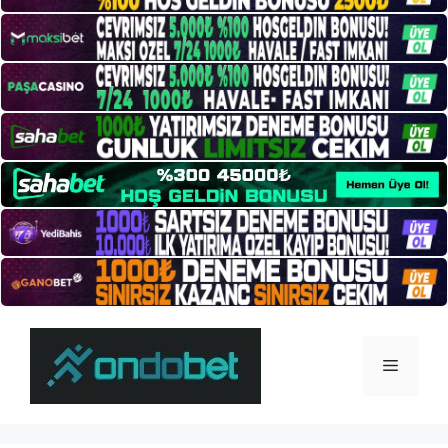
İçeriğe
atla
Menü