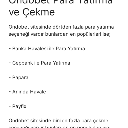
ve Çekme
Ondobet sitesinde dörtden fazla para yatırma
seçeneği vardır bunlardan en popülerleri ise;
- Banka Havalesi ile Para Yatırma
- Cepbank ile Para Yatırma
- Papara
- Anında Havale
- Payfix
Ondobet sitesinde birden fazla para çekme
seçeneği vardır bunlardan en popülerleri ise;