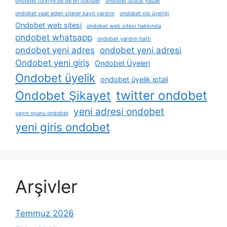
ondobet türkiye'de de en popüler
ondobet ulusal yasak
ondobet vaat eden siteler kayıt yardım
ondobet vip üyeliği
Ondobet web sitesi
ondobet web sitesi hakkında
ondobet whatsapp
ondobet yardım hattı
ondobet yeni adres
ondobet yeni adresi
Ondobet yeni giriş
Ondobet Üyeleri
Ondobet üyelik
ondobet üyelik i̇ptali
twitter ondobet
Ondobet Şikayet
yeni adresi ondobet
yayın oyunu ondobet
yeni giris ondobet
Arşivler
Temmuz 2026