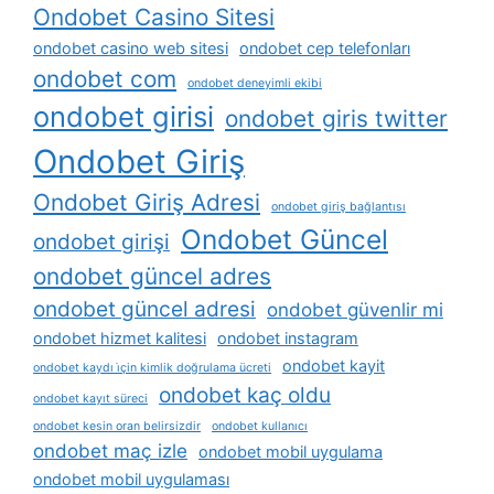
Ondobet Casino Sitesi
ondobet casino web sitesi
ondobet cep telefonları
ondobet com
ondobet deneyimli ekibi
ondobet girisi
ondobet giris twitter
Ondobet Giriş
Ondobet Giriş Adresi
ondobet giriş bağlantısı
Ondobet Güncel
ondobet girişi
ondobet güncel adres
ondobet güncel adresi
ondobet güvenlir mi
ondobet hizmet kalitesi
ondobet instagram
ondobet kayit
ondobet kaydı i̇çin kimlik doğrulama ücreti
ondobet kaç oldu
ondobet kayıt süreci
ondobet kesin oran belirsizdir
ondobet kullanıcı
ondobet maç izle
ondobet mobil uygulama
ondobet mobil uygulaması