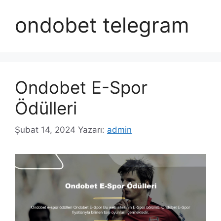
ondobet telegram
Ondobet E-Spor
Ödülleri
Şubat 14, 2024
Yazarı:
admin