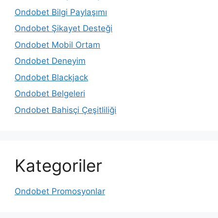
Ondobet Bilgi Paylaşımı
Ondobet Şikayet Desteği
Ondobet Mobil Ortam
Ondobet Deneyim
Ondobet Blackjack
Ondobet Belgeleri
Ondobet Bahisçi Çeşitliliği
Kategoriler
Ondobet Promosyonlar