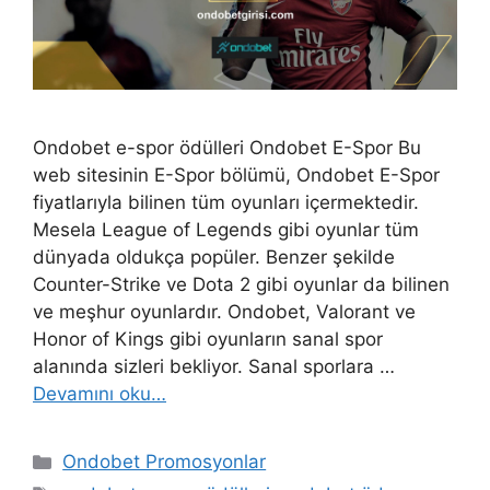
Ondobet e-spor ödülleri Ondobet E-Spor Bu
web sitesinin E-Spor bölümü, Ondobet E-Spor
fiyatlarıyla bilinen tüm oyunları içermektedir.
Mesela League of Legends gibi oyunlar tüm
dünyada oldukça popüler. Benzer şekilde
Counter-Strike ve Dota 2 gibi oyunlar da bilinen
ve meşhur oyunlardır. Ondobet, Valorant ve
Honor of Kings gibi oyunların sanal spor
alanında sizleri bekliyor. Sanal sporlara …
Devamını oku…
Kategoriler
Ondobet Promosyonlar