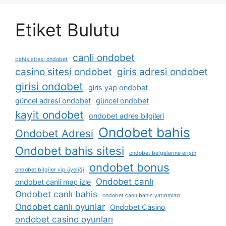
Etiket Bulutu
canli ondobet
bahis sitesi ondobet
casino sitesi ondobet
giris adresi ondobet
girisi ondobet
giris yap ondobet
güncel adresi ondobet
güncel ondobet
kayit ondobet
ondobet adres bilgileri
Ondobet bahis
Ondobet Adresi
Ondobet bahis sitesi
ondobet belgelerine erişin
ondobet bonus
ondobet bilgiler vip üyeliği
Ondobet canlı
ondobet canli maç izle
Ondobet canlı bahis
ondobet canlı bahis yatırımları
Ondobet canlı oyunlar
Ondobet Casino
ondobet casino oyunları