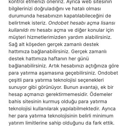
kontrol etmenizi öneririz. Ayrıca web sitesinin
bilgilerinizi doğruladığını ve hatalı olması
durumunda hesabınızın kapatılabileceğini de
belirtmek isteriz.
Ondobet hesabı açma lisansı
kullanıldı mı
hesabı açma ve diğer konular için
müşteri hizmetlerimizden yardım alabilirsiniz.
Sağ alt köşeden gerçek zamanlı destek
hattımıza bağlanabilirsiniz. Gerçek zamanlı
destek hattımıza haftanın her günü
bağlanabilirsiniz. Artık hesabınızı açtığınıza göre
para yatırma aşamasına geçebilirsiniz. Ondobet
çeşitli para yatırma teknolojisi seçenekleri
sunuyor gibi görünüyor. Bunun avantajı, ek bir
hesap açmanızı gerektirmemesidir. Ödemeler
bahis sitesinin kurmuş olduğu para yatırma
teknolojisi kullanılarak yapılabilmektedir. Ayrıca
her para yatırma teknolojisinin belirli minimum
yatırım limitlerine sahip olduğunu da fark ettik.