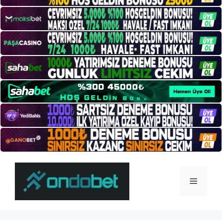
İçeriğe
atla
Menü