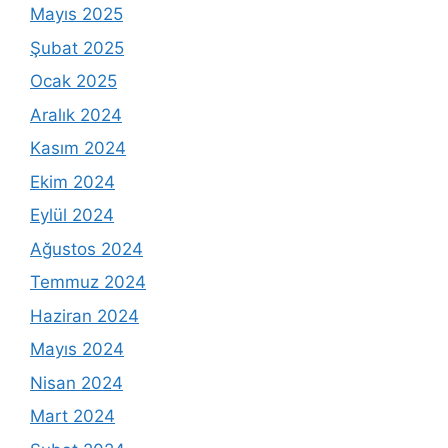
Mayıs 2025
Şubat 2025
Ocak 2025
Aralık 2024
Kasım 2024
Ekim 2024
Eylül 2024
Ağustos 2024
Temmuz 2024
Haziran 2024
Mayıs 2024
Nisan 2024
Mart 2024