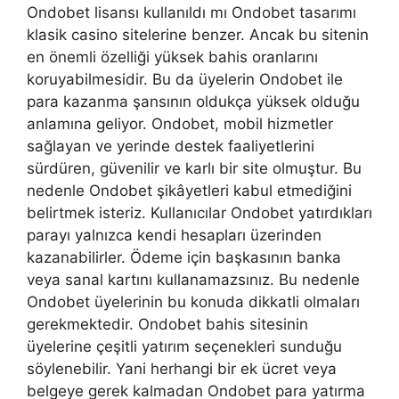
Ondobet lisansı kullanıldı mı Ondobet tasarımı
klasik casino sitelerine benzer. Ancak bu sitenin
en önemli özelliği yüksek bahis oranlarını
koruyabilmesidir. Bu da üyelerin Ondobet ile
para kazanma şansının oldukça yüksek olduğu
anlamına geliyor. Ondobet, mobil hizmetler
sağlayan ve yerinde destek faaliyetlerini
sürdüren, güvenilir ve karlı bir site olmuştur. Bu
nedenle Ondobet şikâyetleri kabul etmediğini
belirtmek isteriz. Kullanıcılar Ondobet yatırdıkları
parayı yalnızca kendi hesapları üzerinden
kazanabilirler. Ödeme için başkasının banka
veya sanal kartını kullanamazsınız. Bu nedenle
Ondobet üyelerinin bu konuda dikkatli olmaları
gerekmektedir. Ondobet bahis sitesinin
üyelerine çeşitli yatırım seçenekleri sunduğu
söylenebilir. Yani herhangi bir ek ücret veya
belgeye gerek kalmadan Ondobet para yatırma