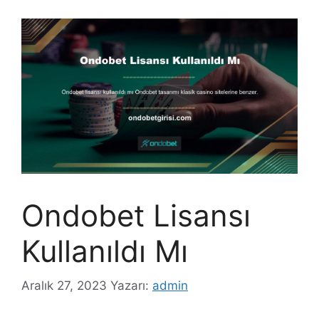
Ondobet Lisansı
Kullanıldı Mı
Aralık 27, 2023
Yazarı:
admin