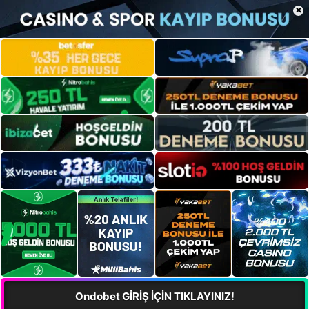
×
Ondobet GİRİŞ İÇİN TIKLAYINIZ!