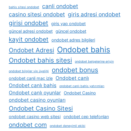
canli ondobet
bahis sitesi ondobet
casino sitesi ondobet
giris adresi ondobet
girisi ondobet
giris yap ondobet
güncel adresi ondobet
güncel ondobet
kayit ondobet
ondobet adres bilgileri
Ondobet bahis
Ondobet Adresi
Ondobet bahis sitesi
ondobet belgelerine erişin
ondobet bonus
ondobet bilgiler vip üyeliği
Ondobet canlı
ondobet canli maç izle
Ondobet canlı bahis
ondobet canlı bahis yatırımları
Ondobet canlı oyunlar
Ondobet Casino
ondobet casino oyunları
Ondobet Casino Sitesi
ondobet casino web sitesi
ondobet cep telefonları
ondobet com
ondobet deneyimli ekibi