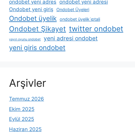
ondobet yeni adres
ondobet yeni adresi
Ondobet yeni giriş
Ondobet Üyeleri
Ondobet üyelik
ondobet üyelik i̇ptali
twitter ondobet
Ondobet Şikayet
yeni adresi ondobet
yayın oyunu ondobet
yeni giris ondobet
Arşivler
Temmuz 2026
Ekim 2025
Eylül 2025
Haziran 2025