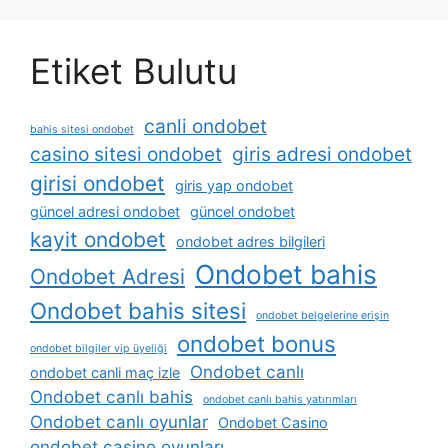
Etiket Bulutu
canli ondobet
bahis sitesi ondobet
casino sitesi ondobet
giris adresi ondobet
girisi ondobet
giris yap ondobet
güncel adresi ondobet
güncel ondobet
kayit ondobet
ondobet adres bilgileri
Ondobet bahis
Ondobet Adresi
Ondobet bahis sitesi
ondobet belgelerine erişin
ondobet bonus
ondobet bilgiler vip üyeliği
Ondobet canlı
ondobet canli maç izle
Ondobet canlı bahis
ondobet canlı bahis yatırımları
Ondobet canlı oyunlar
Ondobet Casino
ondobet casino oyunları