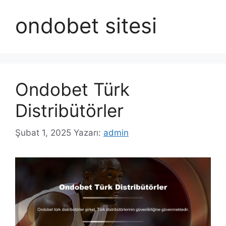
ondobet sitesi
Ondobet Türk
Distribütörler
Şubat 1, 2025
Yazarı:
admin