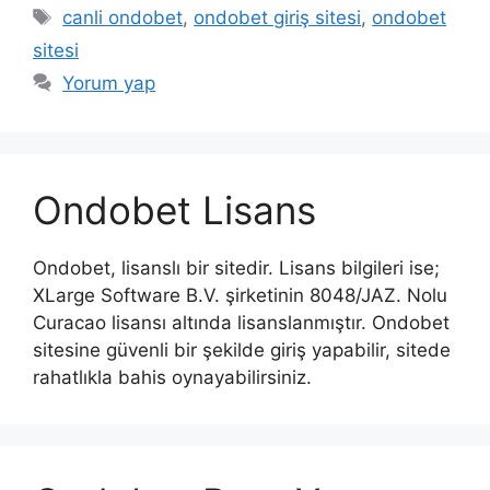
Etiketler
canli ondobet
,
ondobet giriş sitesi
,
ondobet
sitesi
Yorum yap
Ondobet Lisans
Ondobet, lisanslı bir sitedir. Lisans bilgileri ise;
XLarge Software B.V. şirketinin 8048/JAZ. Nolu
Curacao lisansı altında lisanslanmıştır. Ondobet
sitesine güvenli bir şekilde giriş yapabilir, sitede
rahatlıkla bahis oynayabilirsiniz.