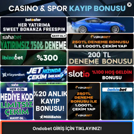
×
Ondobet GİRİŞ İÇİN TIKLAYINIZ!