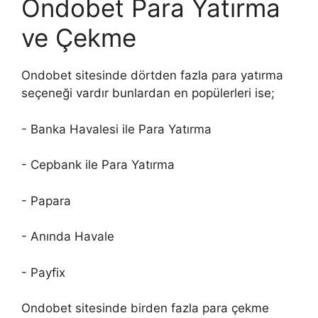
Ondobet Para Yatırma
ve Çekme
Ondobet sitesinde dörtden fazla para yatırma
seçeneği vardır bunlardan en popülerleri ise;
- Banka Havalesi ile Para Yatırma
- Cepbank ile Para Yatırma
- Papara
- Anında Havale
- Payfix
Ondobet sitesinde birden fazla para çekme