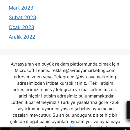
Mart 2023
Şubat 2023
Ocak 2023
Aralık 2022
Avrasya'nın en büyük reklam platformunda olmak için
Microsoft Teams:
reklam@avrasyamarketing.com
adresimizden veya Telegram: @Avrasyamarketing
adresimizden irtibat kurabilirsiniz. (Tek iletişim
adreslerimiz teams / telegram ve mail adresimizdir.
Harici hiçbir iletişim adresimiz bulunmamaktadır.
Lütfen itibar etmeyiniz.) Türkiye yasalarına göre 7258
sayılı kanun uyarınca yasa dışı bahis oynamanın
cezaları mevcuttur. Şu an bulunduğunuz site hiç bir
şekilde illegal bahis oyunları oynatmıyor ve oynamaya
aracı olmuyordur.
betvoy
|
kingroyal
|
hızlıbahis
|