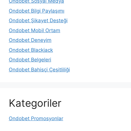
Ondobet Sosyal Medya
Ondobet Bilgi Paylaşımı
Ondobet Şikayet Desteği
Ondobet Mobil Ortam
Ondobet Deneyim
Ondobet Blackjack
Ondobet Belgeleri
Ondobet Bahisçi Çeşitliliği
Kategoriler
Ondobet Promosyonlar