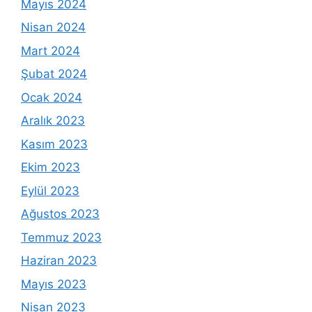
Mayıs 2024
Nisan 2024
Mart 2024
Şubat 2024
Ocak 2024
Aralık 2023
Kasım 2023
Ekim 2023
Eylül 2023
Ağustos 2023
Temmuz 2023
Haziran 2023
Mayıs 2023
Nisan 2023