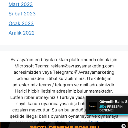
Mart 2023
Şubat 2023
Ocak 2023
Aralık 2022
Avrasya'nın en büyük reklam platformunda olmak için
Microsoft Teams:
reklam@avrasyamarketing.com
adresimizden veya Telegram: @Avrasyamarketing
adresimizden irtibat kurabilirsiniz. (Tek iletişim
adreslerimiz teams / telegram ve mail adresimizdir.
Harici hiçbir iletişim adresimiz bulunmamaktadır.
Lütfen itibar etmeyiniz.) Türkiye yasalarına göre 7258
sayılı kanun uyarınca yasa dışı bahis oynamanın
cezaları mevcuttur. Şu an bulunduğunuz site hiç bir
şekilde illegal bahis oyunları oynatmıyor ve oynamaya
aracı olmuyordur.
betvoy
|
kingroyal
|
hızlıbahis
|
×