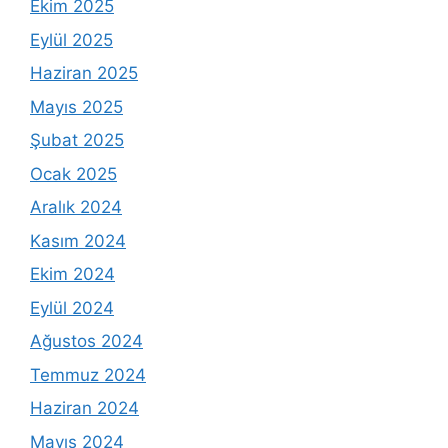
Ekim 2025
Eylül 2025
Haziran 2025
Mayıs 2025
Şubat 2025
Ocak 2025
Aralık 2024
Kasım 2024
Ekim 2024
Eylül 2024
Ağustos 2024
Temmuz 2024
Haziran 2024
Mayıs 2024