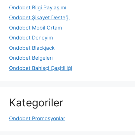
Ondobet Bilgi Paylaşımı
Ondobet Şikayet Desteği
Ondobet Mobil Ortam
Ondobet Deneyim
Ondobet Blackjack
Ondobet Belgeleri
Ondobet Bahisçi Çeşitliliği
Kategoriler
Ondobet Promosyonlar