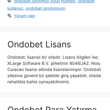
Etiketler
ondobet çevrimiçi oyun hizmeti
,
ondobet
kullanıcı
,
ondobet promosyon
Yorum yap
Ondobet Lisans
Ondobet, lisanslı bir sitedir. Lisans bilgileri ise;
XLarge Software B.V. şirketinin 8048/JAZ. Nolu
Curacao lisansı altında lisanslanmıştır. Ondobet
sitesine güvenli bir şekilde giriş yapabilir, sitede
rahatlıkla bahis oynayabilirsiniz.
Ondobet Para Yatırma