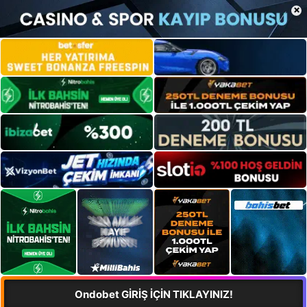
×
Ondobet GİRİŞ İÇİN TIKLAYINIZ!