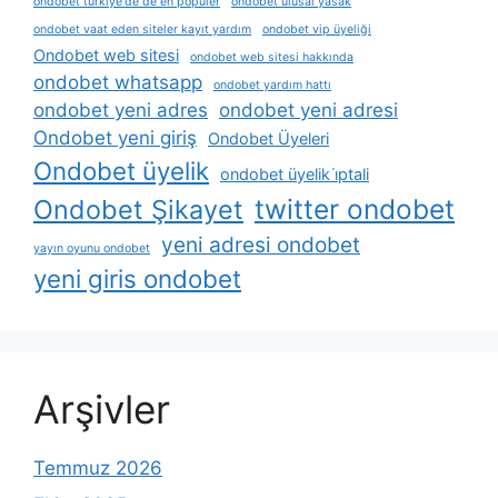
ondobet türkiye'de de en popüler
ondobet ulusal yasak
ondobet vaat eden siteler kayıt yardım
ondobet vip üyeliği
Ondobet web sitesi
ondobet web sitesi hakkında
ondobet whatsapp
ondobet yardım hattı
ondobet yeni adres
ondobet yeni adresi
Ondobet yeni giriş
Ondobet Üyeleri
Ondobet üyelik
ondobet üyelik i̇ptali
twitter ondobet
Ondobet Şikayet
yeni adresi ondobet
yayın oyunu ondobet
yeni giris ondobet
Arşivler
Temmuz 2026