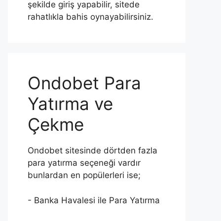
şekilde giriş yapabilir, sitede
rahatlıkla bahis oynayabilirsiniz.
Ondobet Para
Yatırma ve
Çekme
Ondobet sitesinde dörtden fazla
para yatırma seçeneği vardır
bunlardan en popülerleri ise;
- Banka Havalesi ile Para Yatırma