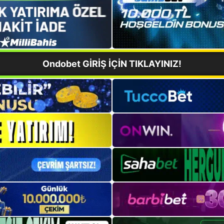
Ondobet GİRİŞ İÇİN TIKLAYINIZ!