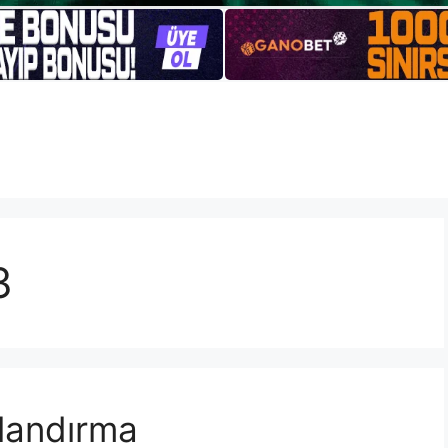
3
landırma