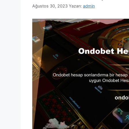
Ağustos 30, 2023
Yazarı:
admin