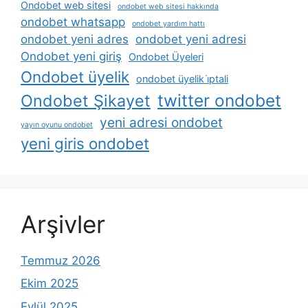
Ondobet web sitesi
ondobet web sitesi hakkında
ondobet whatsapp
ondobet yardım hattı
ondobet yeni adres
ondobet yeni adresi
Ondobet yeni giriş
Ondobet Üyeleri
Ondobet üyelik
ondobet üyelik i̇ptali
twitter ondobet
Ondobet Şikayet
yeni adresi ondobet
yayın oyunu ondobet
yeni giris ondobet
Arşivler
Temmuz 2026
Ekim 2025
Eylül 2025