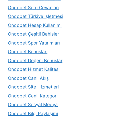
Ondobet Soru Cevapları
Ondobet Türkiye İşletmesi
Ondobet Hesap Kullanımı
Ondobet Çeşitli Bahisler
Ondobet Spor Yatırımları
Ondobet Bonusları
Ondobet Değerli Bonuslar
Ondobet Hizmet Kalitesi
Ondobet Canlı Akış
Ondobet Site Hizmetleri
Ondobet Canlı Kategori
Ondobet Sosyal Medya
Ondobet Bilgi Paylaşımı