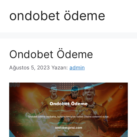
ondobet ödeme
Ondobet Ödeme
Ağustos 5, 2023
Yazarı:
admin