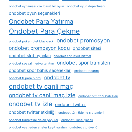
ondobet oynaması çok basit bir oyun
ondobet oyun departmanı
ondobet oyun seçenekleri
Ondobet Para Yatırma
Ondobet Para Çekme
ondobet promosyon
ondobet poker rulet blackjack
ondobet promosyon kodu
ondobet sitesi
ondobet slot oyunları
ondobet sorunsuz hizmet
ondobet spor bahisleri
ondobet sosyal medya tanıtım
ondobet spor bahis seçenekleri
ondobet tasarım
ondobet tv
ondobet tl para birimi
ondobet tv canli maç
ondobet tv canli maç izle
ondobet tv futbol bahisleri
ondobet tv izle
ondobet twitter
ondobet twitter etkinliği
ondobet tüm ödeme sistemleri
ondobet türkiye'de de en popüler
ondobet ulusal yasak
ondobet vaat eden siteler kayıt yardım
ondobet vip üyeliği