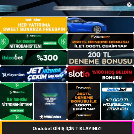
×
Ondobet GİRİŞ İÇİN TIKLAYINIZ!