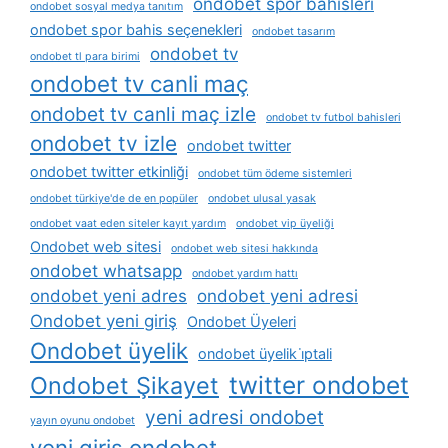
ondobet spor bahisleri
ondobet sosyal medya tanıtım
ondobet spor bahis seçenekleri
ondobet tasarım
ondobet tv
ondobet tl para birimi
ondobet tv canli maç
ondobet tv canli maç izle
ondobet tv futbol bahisleri
ondobet tv izle
ondobet twitter
ondobet twitter etkinliği
ondobet tüm ödeme sistemleri
ondobet türkiye'de de en popüler
ondobet ulusal yasak
ondobet vaat eden siteler kayıt yardım
ondobet vip üyeliği
Ondobet web sitesi
ondobet web sitesi hakkında
ondobet whatsapp
ondobet yardım hattı
ondobet yeni adres
ondobet yeni adresi
Ondobet yeni giriş
Ondobet Üyeleri
Ondobet üyelik
ondobet üyelik i̇ptali
twitter ondobet
Ondobet Şikayet
yeni adresi ondobet
yayın oyunu ondobet
yeni giris ondobet