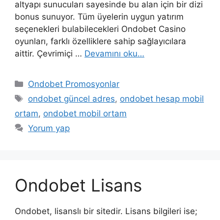
altyapı sunucuları sayesinde bu alan için bir dizi
bonus sunuyor. Tüm üyelerin uygun yatırım
seçenekleri bulabilecekleri Ondobet Casino
oyunları, farklı özelliklere sahip sağlayıcılara
aittir. Çevrimiçi …
Devamını oku…
Kategoriler
Ondobet Promosyonlar
Etiketler
ondobet güncel adres
,
ondobet hesap mobil
ortam
,
ondobet mobil ortam
Yorum yap
Ondobet Lisans
Ondobet, lisanslı bir sitedir. Lisans bilgileri ise;