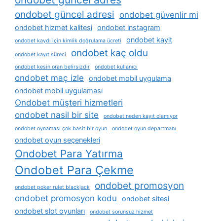
ondobet güncel adresi
ondobet güvenlir mi
ondobet hizmet kalitesi
ondobet instagram
ondobet kayit
ondobet kaydı i̇çin kimlik doğrulama ücreti
ondobet kaç oldu
ondobet kayıt süreci
ondobet kesin oran belirsizdir
ondobet kullanıcı
ondobet maç izle
ondobet mobil uygulama
ondobet mobil uygulaması
Ondobet müşteri hizmetleri
ondobet nasil bir site
ondobet neden kayıt olamıyor
ondobet oynaması çok basit bir oyun
ondobet oyun departmanı
ondobet oyun seçenekleri
Ondobet Para Yatırma
Ondobet Para Çekme
ondobet promosyon
ondobet poker rulet blackjack
ondobet promosyon kodu
ondobet sitesi
ondobet slot oyunları
ondobet sorunsuz hizmet