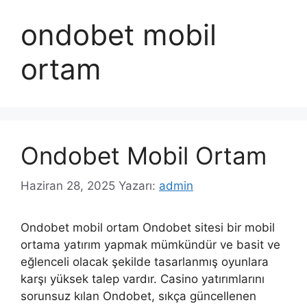
ondobet mobil
ortam
Ondobet Mobil Ortam
Haziran 28, 2025
Yazarı:
admin
Ondobet mobil ortam Ondobet sitesi bir mobil
ortama yatırım yapmak mümkündür ve basit ve
eğlenceli olacak şekilde tasarlanmış oyunlara
karşı yüksek talep vardır. Casino yatırımlarını
sorunsuz kılan Ondobet, sıkça güncellenen