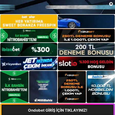
×
Ondobet GİRİŞ İÇİN TIKLAYINIZ!