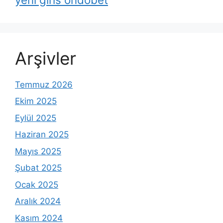
Arşivler
Temmuz 2026
Ekim 2025
Eylül 2025
Haziran 2025
Mayıs 2025
Şubat 2025
Ocak 2025
Aralık 2024
Kasım 2024