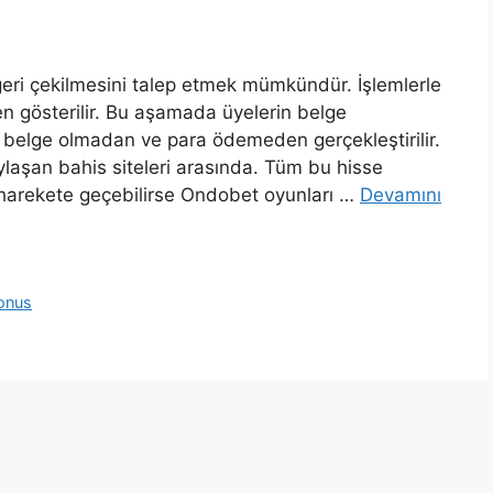
eri çekilmesini talep etmek mümkündür. İşlemlerle
n gösterilir. Bu aşamada üyelerin belge
 belge olmadan ve para ödemeden gerçekleştirilir.
aylaşan bahis siteleri arasında. Tüm bu hisse
 harekete geçebilirse Ondobet oyunları …
Devamını
onus