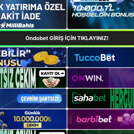
Ondobet GİRİŞ İÇİN TIKLAYINIZ!