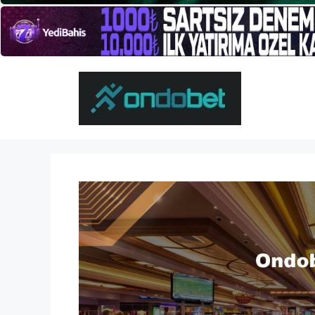
İçeriğe
atla