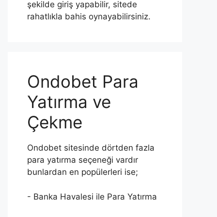
şekilde giriş yapabilir, sitede
rahatlıkla bahis oynayabilirsiniz.
Ondobet Para
Yatırma ve
Çekme
Ondobet sitesinde dörtden fazla
para yatırma seçeneği vardır
bunlardan en popülerleri ise;
- Banka Havalesi ile Para Yatırma