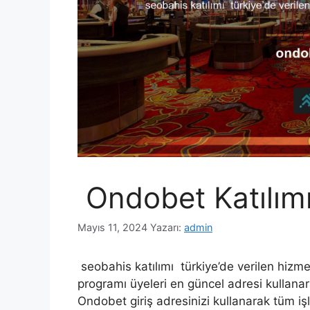
Ondobet Katılım
Mayıs 11, 2024
Yazarı:
admin
seobahis katılımı türkiye’de verilen hizme
programı üyeleri en güncel adresi kullanar
Ondobet giriş adresinizi kullanarak tüm iş