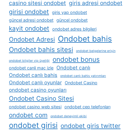
casino sitesi ondobet
giris adresi ondobet
girisi ondobet
giris yap ondobet
güncel adresi ondobet
güncel ondobet
kayit ondobet
ondobet adres bilgileri
Ondobet bahis
Ondobet Adresi
Ondobet bahis sitesi
ondobet belgelerine erişin
ondobet bonus
ondobet bilgiler vip üyeliği
Ondobet canlı
ondobet canli maç izle
Ondobet canlı bahis
ondobet canlı bahis yatırımları
Ondobet canlı oyunlar
Ondobet Casino
ondobet casino oyunları
Ondobet Casino Sitesi
ondobet casino web sitesi
ondobet cep telefonları
ondobet com
ondobet deneyimli ekibi
ondobet girisi
ondobet giris twitter