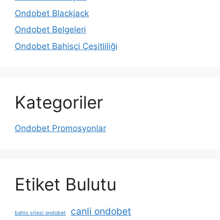
Ondobet Blackjack
Ondobet Belgeleri
Ondobet Bahisçi Çeşitliliği
Kategoriler
Ondobet Promosyonlar
Etiket Bulutu
canli ondobet
bahis sitesi ondobet