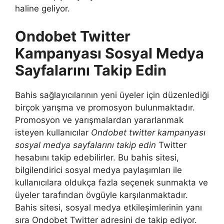
haline geliyor.
Ondobet Twitter
Kampanyası Sosyal Medya
Sayfalarını Takip Edin
Bahis sağlayıcılarının yeni üyeler için düzenlediği
birçok yarışma ve promosyon bulunmaktadır.
Promosyon ve yarışmalardan yararlanmak
isteyen kullanıcılar
Ondobet twitter kampanyası
sosyal medya sayfalarını takip edin
Twitter
hesabını takip edebilirler. Bu bahis sitesi,
bilgilendirici sosyal medya paylaşımları ile
kullanıcılara oldukça fazla seçenek sunmakta ve
üyeler tarafından övgüyle karşılanmaktadır.
Bahis sitesi, sosyal medya etkileşimlerinin yanı
sıra Ondobet Twitter adresini de takip ediyor.