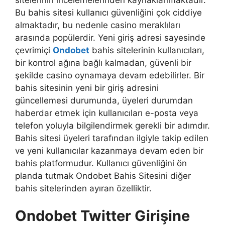
Bu bahis sitesi kullanıcı güvenliğini çok ciddiye
almaktadır, bu nedenle casino meraklıları
arasında popülerdir. Yeni giriş adresi sayesinde
çevrimiçi
Ondobet
bahis sitelerinin kullanıcıları,
bir kontrol ağına bağlı kalmadan, güvenli bir
şekilde casino oynamaya devam edebilirler. Bir
bahis sitesinin yeni bir giriş adresini
güncellemesi durumunda, üyeleri durumdan
haberdar etmek için kullanıcıları e-posta veya
telefon yoluyla bilgilendirmek gerekli bir adımdır.
Bahis sitesi üyeleri tarafından ilgiyle takip edilen
ve yeni kullanıcılar kazanmaya devam eden bir
bahis platformudur. Kullanıcı güvenliğini ön
planda tutmak Ondobet Bahis Sitesini diğer
bahis sitelerinden ayıran özelliktir.
Ondobet Twitter Girişine