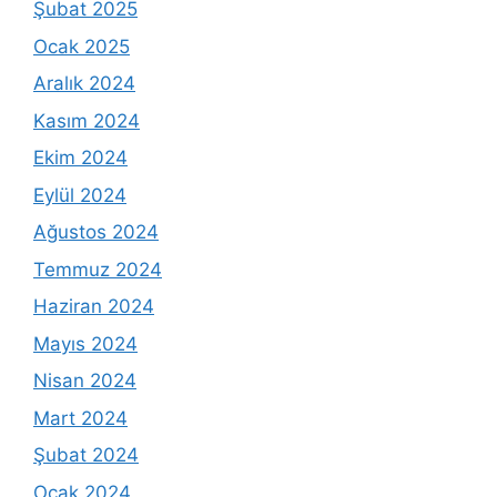
Şubat 2025
Ocak 2025
Aralık 2024
Kasım 2024
Ekim 2024
Eylül 2024
Ağustos 2024
Temmuz 2024
Haziran 2024
Mayıs 2024
Nisan 2024
Mart 2024
Şubat 2024
Ocak 2024