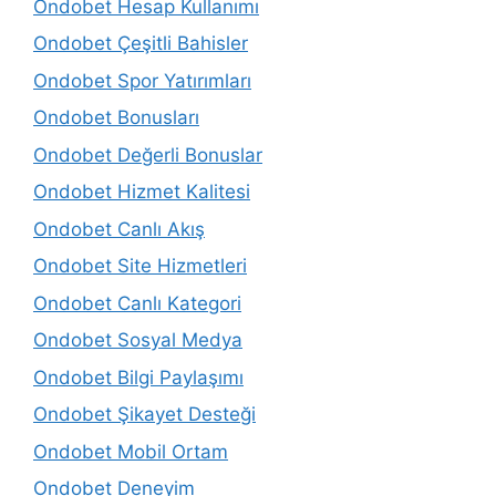
Ondobet Hesap Kullanımı
Ondobet Çeşitli Bahisler
Ondobet Spor Yatırımları
Ondobet Bonusları
Ondobet Değerli Bonuslar
Ondobet Hizmet Kalitesi
Ondobet Canlı Akış
Ondobet Site Hizmetleri
Ondobet Canlı Kategori
Ondobet Sosyal Medya
Ondobet Bilgi Paylaşımı
Ondobet Şikayet Desteği
Ondobet Mobil Ortam
Ondobet Deneyim