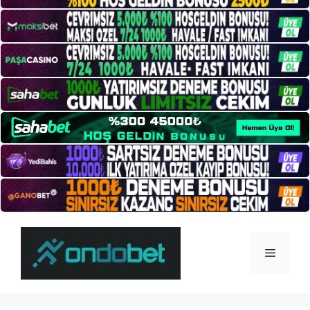
İçeriğe
atla
Menü