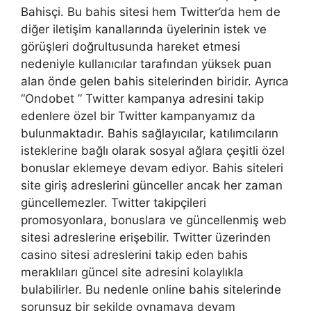
Bahisçi. Bu bahis sitesi hem Twitter’da hem de
diğer iletişim kanallarında üyelerinin istek ve
görüşleri doğrultusunda hareket etmesi
nedeniyle kullanıcılar tarafından yüksek puan
alan önde gelen bahis sitelerinden biridir. Ayrıca
“Ondobet ” Twitter kampanya adresini takip
edenlere özel bir Twitter kampanyamız da
bulunmaktadır. Bahis sağlayıcılar, katılımcıların
isteklerine bağlı olarak sosyal ağlara çeşitli özel
bonuslar eklemeye devam ediyor. Bahis siteleri
site giriş adreslerini günceller ancak her zaman
güncellemezler. Twitter takipçileri
promosyonlara, bonuslara ve güncellenmiş web
sitesi adreslerine erişebilir. Twitter üzerinden
casino sitesi adreslerini takip eden bahis
meraklıları güncel site adresini kolaylıkla
bulabilirler. Bu nedenle online bahis sitelerinde
sorunsuz bir şekilde oynamaya devam