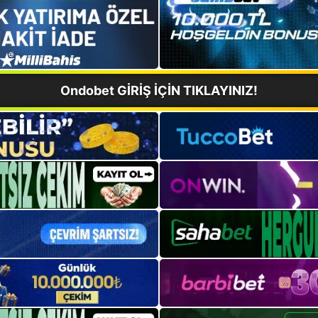
Ondobet GİRİŞ İÇİN TIKLAYINIZ!