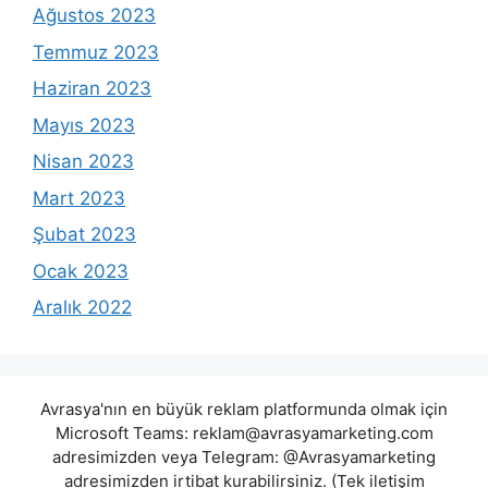
Ağustos 2023
Temmuz 2023
Haziran 2023
Mayıs 2023
Nisan 2023
Mart 2023
Şubat 2023
Ocak 2023
Aralık 2022
Avrasya'nın en büyük reklam platformunda olmak için
Microsoft Teams:
reklam@avrasyamarketing.com
adresimizden veya Telegram: @Avrasyamarketing
adresimizden irtibat kurabilirsiniz. (Tek iletişim