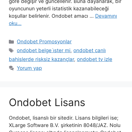
göre değişir ve güncellenir. Buna dayanarak, bir
oyuncunun yeterli istatistik kazanabileceği
koşullar belirlenir. Ondobet amacı …
Devamını
oku…
Kategoriler
Ondobet Promosyonlar
Etiketler
ondobet belge i̇ster mi
,
ondobet canlı
bahislerde risksiz kazançlar
,
ondobet tv izle
Yorum yap
Ondobet Lisans
Ondobet, lisanslı bir sitedir. Lisans bilgileri ise;
XLarge Software B.V. şirketinin 8048/JAZ. Nolu