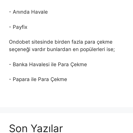
- Anında Havale
- Payfix
Ondobet sitesinde birden fazla para çekme
seçeneği vardır bunlardan en popülerleri ise;
- Banka Havalesi ile Para Çekme
- Papara ile Para Çekme
Son Yazılar