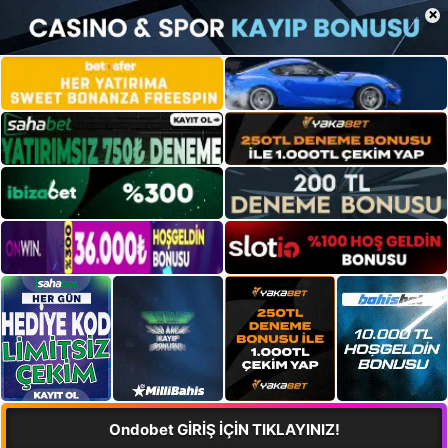
×
Ondobet GİRİŞ İÇİN TIKLAYINIZ!