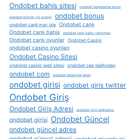
Ondobet bahis sitesi
ondobet belgelerine erişin
ondobet bonus
ondobet bilgiler vip üyeliği
Ondobet canlı
ondobet canli maç izle
Ondobet canlı bahis
ondobet canlı bahis yatırımları
Ondobet canlı oyunlar
Ondobet Casino
ondobet casino oyunları
Ondobet Casino Sitesi
ondobet casino web sitesi
ondobet cep telefonları
ondobet com
ondobet deneyimli ekibi
ondobet girisi
ondobet giris twitter
Ondobet Giriş
Ondobet Giriş Adresi
ondobet giriş bağlantısı
Ondobet Güncel
ondobet girişi
ondobet güncel adres
ondobet güncel adresi
ondobet güvenlir mi