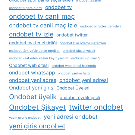
ondobet tasarım
ondobet tv
ondobet tl para birimi
ondobet tv canli maç
ondobet tv canli maç izle
ondobet tv futbol bahisleri
ondobet tv izle
ondobet twitter
ondobet twitter etkinliği
ondobet tüm ödeme sistemleri
ondobet türkiye'de de en popüler
ondobet ulusal yasak
ondobet vaat eden siteler kayıt yardım
ondobet vip üyeliği
Ondobet web sitesi
ondobet web sitesi hakkında
ondobet whatsapp
ondobet yardım hattı
ondobet yeni adres
ondobet yeni adresi
Ondobet yeni giriş
Ondobet Üyeleri
Ondobet üyelik
ondobet üyelik i̇ptali
twitter ondobet
Ondobet Şikayet
yeni adresi ondobet
yayın oyunu ondobet
yeni giris ondobet