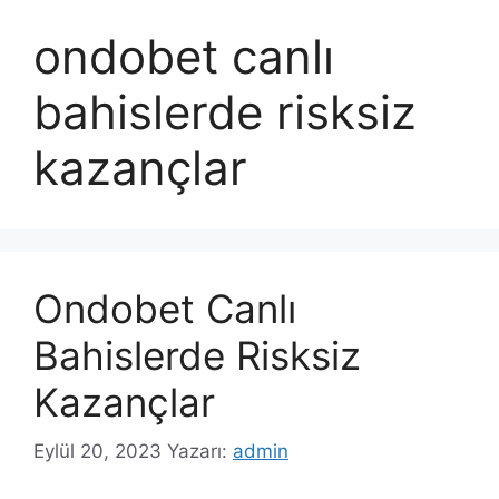
ondobet canlı
bahislerde risksiz
kazançlar
Ondobet Canlı
Bahislerde Risksiz
Kazançlar
Eylül 20, 2023
Yazarı:
admin