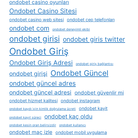
ondobet casino oyunları
Ondobet Casino Sitesi
ondobet casino web sitesi
ondobet cep telefonları
ondobet com
ondobet deneyimli ekibi
ondobet girisi
ondobet giris twitter
Ondobet Giriş
Ondobet Giriş Adresi
ondobet giriş bağlantısı
Ondobet Güncel
ondobet girişi
ondobet güncel adres
ondobet güncel adresi
ondobet güvenlir mi
ondobet hizmet kalitesi
ondobet instagram
ondobet kayit
ondobet kaydı i̇çin kimlik doğrulama ücreti
ondobet kaç oldu
ondobet kayıt süreci
ondobet kesin oran belirsizdir
ondobet kullanıcı
ondobet maç izle
ondobet mobil uygulama