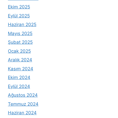
Ekim 2025
Eylül 2025
Haziran 2025
Mayıs 2025
Şubat 2025
Ocak 2025
Aralık 2024
Kasım 2024
Ekim 2024
Eylül 2024
Ağustos 2024
Temmuz 2024
Haziran 2024