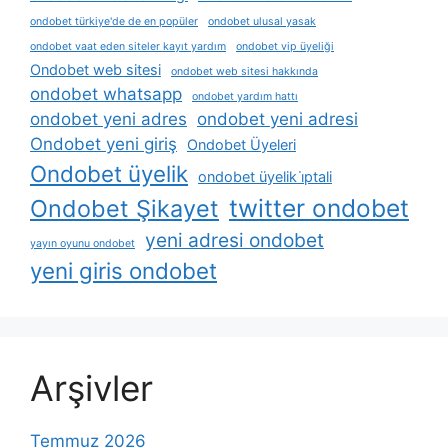
ondobet türkiye'de de en popüler
ondobet ulusal yasak
ondobet vaat eden siteler kayıt yardım
ondobet vip üyeliği
Ondobet web sitesi
ondobet web sitesi hakkında
ondobet whatsapp
ondobet yardım hattı
ondobet yeni adres
ondobet yeni adresi
Ondobet yeni giriş
Ondobet Üyeleri
Ondobet üyelik
ondobet üyelik i̇ptali
twitter ondobet
Ondobet Şikayet
yeni adresi ondobet
yayın oyunu ondobet
yeni giris ondobet
Arşivler
Temmuz 2026