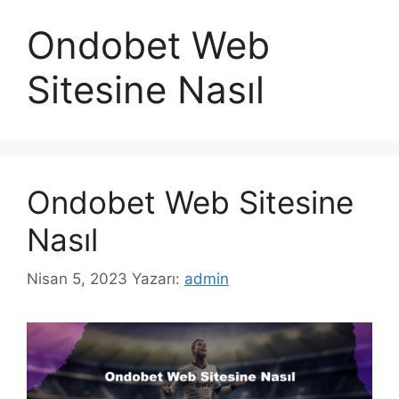
Ondobet Web
Sitesine Nasıl
Ondobet Web Sitesine
Nasıl
Nisan 5, 2023
Yazarı:
admin