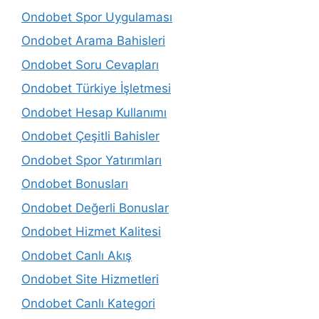
Ondobet Spor Uygulaması
Ondobet Arama Bahisleri
Ondobet Soru Cevapları
Ondobet Türkiye İşletmesi
Ondobet Hesap Kullanımı
Ondobet Çeşitli Bahisler
Ondobet Spor Yatırımları
Ondobet Bonusları
Ondobet Değerli Bonuslar
Ondobet Hizmet Kalitesi
Ondobet Canlı Akış
Ondobet Site Hizmetleri
Ondobet Canlı Kategori