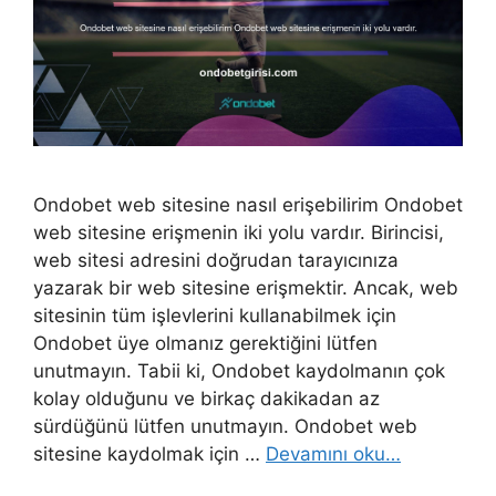
Ondobet web sitesine nasıl erişebilirim Ondobet
web sitesine erişmenin iki yolu vardır. Birincisi,
web sitesi adresini doğrudan tarayıcınıza
yazarak bir web sitesine erişmektir. Ancak, web
sitesinin tüm işlevlerini kullanabilmek için
Ondobet üye olmanız gerektiğini lütfen
unutmayın. Tabii ki, Ondobet kaydolmanın çok
kolay olduğunu ve birkaç dakikadan az
sürdüğünü lütfen unutmayın. Ondobet web
sitesine kaydolmak için …
Devamını oku…