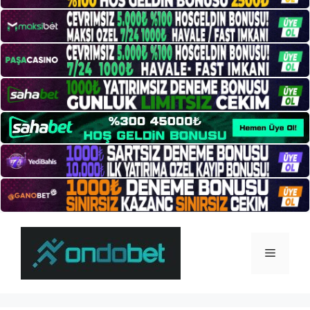
İçeriğe
atla
Menü